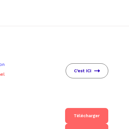
ion
C’est ICI
hel
Télécharger