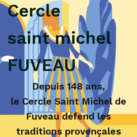
Cercle
saint michel
FUVEAU
Depuis 148 ans,
le Cercle Saint Michel de
Fuveau défend
les
traditions provençales